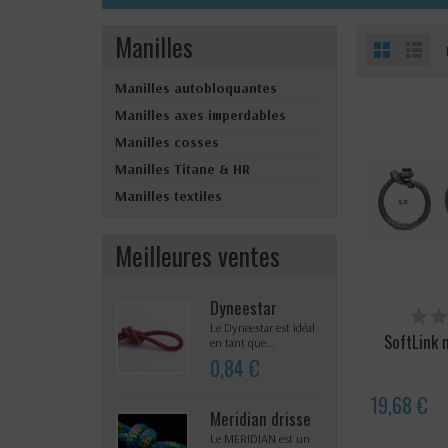
Manilles
Manilles autobloquantes
Manilles axes imperdables
Manilles cosses
Manilles Titane & HR
Manilles textiles
Meilleures ventes
Dyneestar
STOCK BAS
RAPIDE SA
Le Dyneestar est idéal
SoftLink m
DÉLAI
en tant que...
0,84 €
19,68 €
Meridian drisse
Le MERIDIAN est un