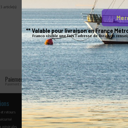
3 article(s)
Mer
** Valable pour livraison en France Mé
Franco visible une fois l'adresse de livraison rense
Paiement sécurisé
Retours faciles
Paiement en ligne 100% sécurisé
Retours possibles pendant 
ions
Nos produits
Notre soc
 et retours
Cordages
Mentions lé
sécurisé
Accastillage
Plan du site
s générales
Nos marques
Gestion des