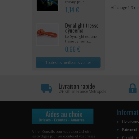
cordage pour...
Affichage 1-3 de 
1,14 €
Dynalight tresse
dyneema
Le Dynalight est une
tresse dyneema...
0,66 €
Toutes les meilleures ventes
Livraison rapide
24-72h en France Métropole
Informat
Livraisons
Paiement 
A lire ! Conseils pour vous aider à choisir
les cordages pour vos écoutes et vos drisses
Condition