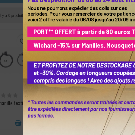
Nous ne pourrons expédier des colis sur ces
périodes. Pour vous remercier de votre patienc
Il y a 3 produits.
voici 2 offre valable du 06/08 jusqu'au 20/09 in
PORT** OFFERT à partir de 80 euros 
favorite_border
favorite_border
Wichard -15% sur Manilles, Mousquet
ET PROFITEZ DE NOTRE DESTOCKAGE 
et -30%. Cordage en longueurs coupées
compris des longues ! Avec des ajouts ré
, EN RÉASSORT
EN STOCK
STOCK BA
UF EXCEPTION.
RAPIDE S
* Toutes les commandes seront traitées et cert
anille textile
Manille textile Dynalight
Manille
 PAR E-MAIL
DÉLAI
être expédiées directement par nos fournisseurs 
pas fermés.
11,04 €
20,34 €