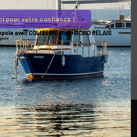
ci pour votre confiance !
tropole avec COLISSIMO ou CHRONO RELAIS
ignée
Service client
14 jours
Du lundi au vendredi de 9h à 18h
iété
Contactez-nous
rue de la Forge
gales
35760 ST GREGOIRE
France
 cookies
+33 (0)9 83 21 23 41