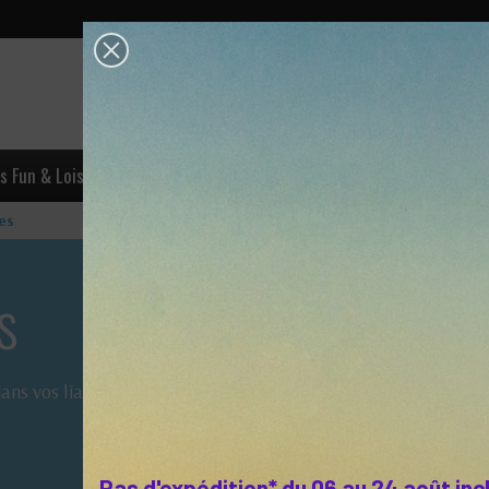
OK
s Fun & Loisirs
Escalade
Accastillage
Industrie & Trava
les
s
ans vos liaisons
Pas d'expédition* du 06 au 24 août inc