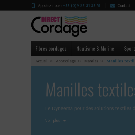
Appelez-nous :
+33 (0)9 83 21 23 41
Contact
Fibres cordages
Nautisme & Marine
Sport
Accueil
Accastillage
Manilles
Manilles texti
Manilles textile
Le Dyneema pour des solutions textiles d
Voir plus