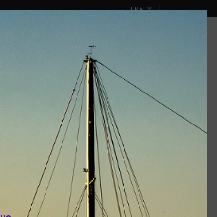
EUR
€
Mon compte
Panier
0
Connexion
(vide)
ux
Design & Spectacles
DESTOCKAGE !
lus