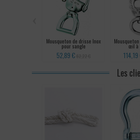
‹
Mousqueton de drisse Inox
Mousqueton 
pour sangle
œil à
52,89 €
114,19
62,22 €
Les cli