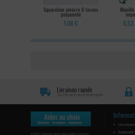
Squareline amarre 8 torons
Manille
polyamide
impe
1,08 €
6,53
Livraison rapide
24-72h en France Métropole
Informat
Livraisons
Paiement 
A lire ! Conseils pour vous aider à choisir