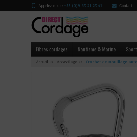
Appelez-nous :
+33 (0)9 83 21 23 41
Contact
Fibres cordages
Nautisme & Marine
Sport
Accueil
Accastillage
Crochet de mouillage aut