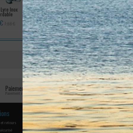
 Lyre Inox
Squareline 8 torons-
Manille Ly
rdable
Epissures
 €
21,54 €
28,15 €
7,68 €
Avis (0)
Aucun avis n'a été publié pour le moment.
Paiement sécurisé
Retours faciles
Paiement en ligne 100% sécurisé
Retours possibles pendant 
ions
Nos produits
Notre soc
 et retours
Cordages
Mentions lé
sécurisé
Accastillage
Plan du site