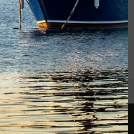
re Inox HR
MXLEVO poulie textile
45,00 €
33,12 €
Service client
14 jours
Du lundi au vendredi de 9h à 18h
iété
Contactez-nous
rue de la Forge
gales
35760 ST GREGOIRE
France