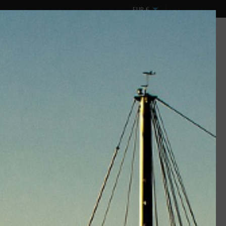
EUR
€
Mon compte
Panier
0
Connexion
(vide)
ux
Design & Spectacles
DESTOCKAGE !
ique
Marque :
Wichard