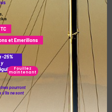
lus
e,
clus
TTC
ons et Emerillons
à -25%
 y
Fouillez
guliers.
maintenant
aines pourront
s'ils ne sont