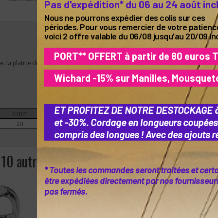
Pas d'expédition* du 06 au 24 août inc
Nous ne pourrons expédier des colis sur ces
périodes. Pour vous remercier de votre patienc
voici 2 offre valable du 06/08 jusqu'au 20/09 in
PORT** OFFERT à partir de 80 euros 
la platine de crochet, s'adapte a tout type de gaffe. Matériaux : Inox 316L
Wichard -15% sur Manilles, Mousquet
ET PROFITEZ DE NOTRE DESTOCKAGE 
A mm
B mm
Poids Kg
et -30%. Cordage en longueurs coupées
30
20
0,38
compris des longues ! Avec des ajouts ré
10 autres produits dans la même catégorie :
* Toutes les commandes seront traitées et cert
être expédiées directement par nos fournisseurs 
pas fermés.