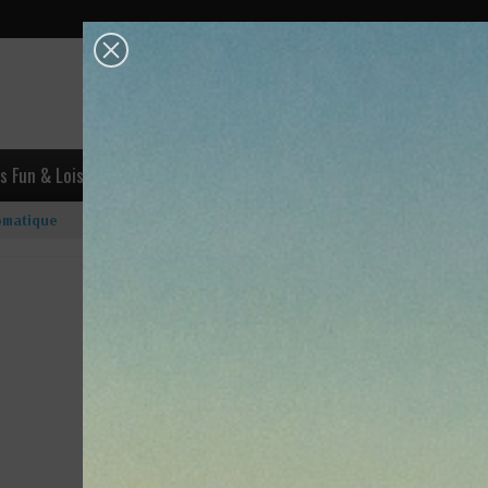
OK
s Fun & Loisirs
Escalade
Accastillage
Industrie & Trava
omatique
Crochet de mouillage automat
Lire les avis (0)
104,70 €
Économisez 15%
89,00 €
TTC
24-72h (France Métropole)
Idéal pour les amarrages sur coffre.