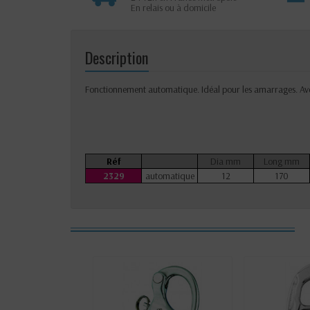
En relais ou à domicile
Description
Fonctionnement automatique. Idéal pour les amarrages. Avec 
Réf
Dia mm
Long mm
2329
automatique
12
170