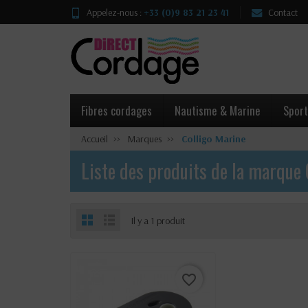
Appelez-nous :
+33 (0)9 83 21 23 41
Contact
Fibres cordages
Nautisme & Marine
Sport
Accueil
Marques
Colligo Marine
Liste des produits de la marque 
Il y a 1 produit
favorite_border