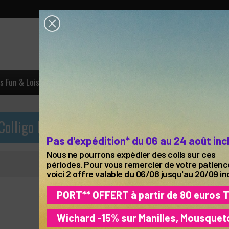
OK
s Fun & Loisirs
Escalade
Accastillage
Industrie & Trava
Colligo Marine
Pas d'expédition* du 06 au 24 août inc
Nous ne pourrons expédier des colis sur ces
périodes. Pour vous remercier de votre patienc
voici 2 offre valable du 06/08 jusqu'au 20/09 in
PORT** OFFERT à partir de 80 euros 
Wichard -15% sur Manilles, Mousquet