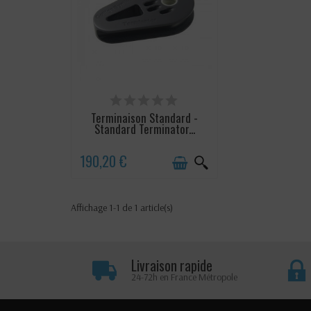
STOCK BAS, EN RÉASSORT
RAPIDE SAUF EXCEPTION. DÉLAI
Terminaison Standard -
PAR E-MAIL
Standard Terminator...
190,20 €
Affichage 1-1 de 1 article(s)
Livraison rapide
24-72h en France Métropole