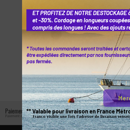
ET PROFITEZ DE NOTRE DESTOCKAGE 
et -30%. Cordage en longueurs coupées
compris des longues ! Avec des ajouts ré
* Toutes les commandes seront traitées et cert
être expédiées directement par nos fournisseurs 
pas fermés.
Mer
Paiement sécurisé
Retours faciles
** Valable pour livraison en France Mé
Paiement en ligne 100% sécurisé
Retours possibles pendant 
Franco visible une fois l'adresse de livraison rense