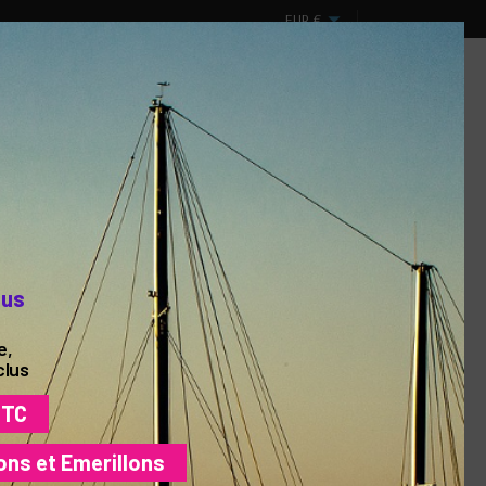
EUR
€
Mon compte
Panier
0
Connexion
(vide)
ux
Design & Spectacles
DESTOCKAGE !
lus
e,
Trie par :
Pertinence
clus
TTC
ons et Emerillons