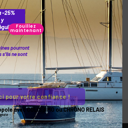
à -25%
 y
Fouillez
guliers.
maintenant
aines pourront
s'ils ne sont
ci pour votre confiance !
Service client
tropole avec COLISSIMO ou CHRONO RELAIS
14 jours
Du lundi au vendredi de 9h à 18h
ignée