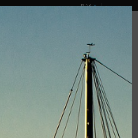
EUR
€
Mon compte
Panier
0
Connexion
(vide)
ux
Design & Spectacles
DESTOCKAGE !
gue, fournie sur demande, pouvant être installée sur élingue
 et disponibilités. Pas de prix indiqué car inclus dans le prix
(s) technique(s) en bas de page pour les variantes selon diamètre