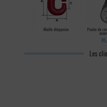
Maille diéppoise
Poulie de re
acier
95
Les cli