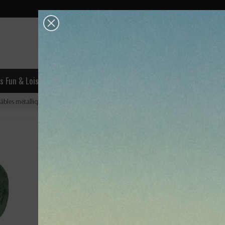
OK
s Fun & Loisirs
Escalade
Accastillage
Industrie & Trava
âbles métalliques élingues
Open Spelter Socket
Open Spelter Socket
Lire les avis (0)
Open Spelter Socket ou douille d'attache ouverte sur élin
câble sur mesure.
Marques proposées : Green Pin, Crosby, selon spécifications
de l'élingue.
Devis sur demandes pour vente à la pièce
. Fiche