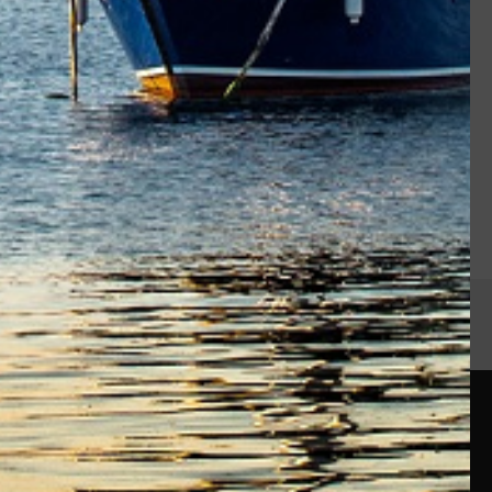
Service client
14 jours
Du lundi au vendredi de 9h à 18h
iété
Contactez-nous
rue de la Forge
gales
35760 ST GREGOIRE
France