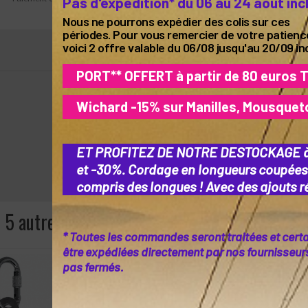
Pas d'expédition* du 06 au 24 août inc
Nous ne pourrons expédier des colis sur ces
périodes. Pour vous remercier de votre patienc
voici 2 offre valable du 06/08 jusqu'au 20/09 in
PORT** OFFERT à partir de 80 euros 
Wichard -15% sur Manilles, Mousquet
ET PROFITEZ DE NOTRE DESTOCKAGE 
et -30%. Cordage en longueurs coupées
compris des longues ! Avec des ajouts ré
5 autres produits dans la même catégorie :
* Toutes les commandes seront traitées et cert
être expédiées directement par nos fournisseurs 
pas fermés.