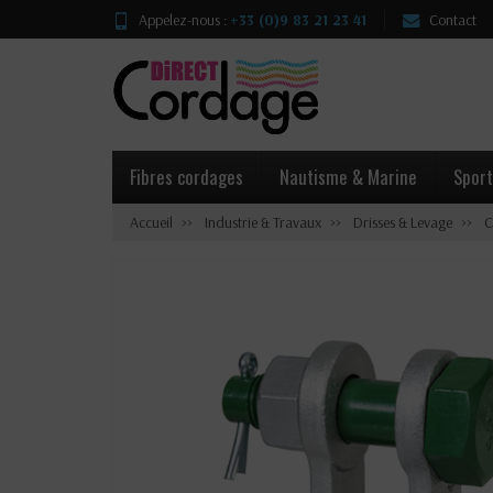
Appelez-nous :
+33 (0)9 83 21 23 41
Contact
Fibres cordages
Nautisme & Marine
Sport
Accueil
Industrie & Travaux
Drisses & Levage
C