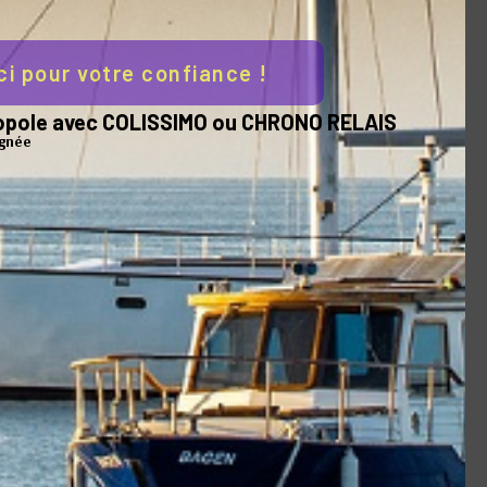
ci pour votre confiance !
tropole avec COLISSIMO ou CHRONO RELAIS
ter Socket
Elingue de levage cable
ignée
galva 3 ou 4 brins
252,30 €
acheté :