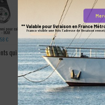
Mer
** Valable pour livraison en France Mé
nvoi pour cable
Poulie moufle ouvrante
Closed Spel
Franco visible une fois l'adresse de livraison rense
 - IKAR
pour câble Green Pin S
,58 €
204,00 €
ents qui ont acheté ce produit ont également 