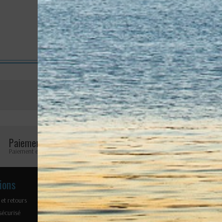
Elingue Câble avec
terminaisons sur mesure...
3 367,50 €
Avis (0)
Aucun avis n'a été publié pour le moment.
Paiement sécurisé
Retours faciles
Paiement en ligne 100% sécurisé
Retours possibles pendant 
ions
Nos produits
Notre soc
 et retours
Cordages
Mentions lé
sécurisé
Accastillage
Plan du site