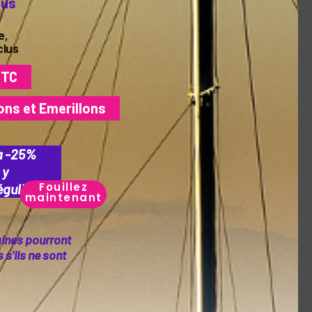
lus
e,
clus
TTC
ons et Emerillons
à -25%
 y
Fouillez
guliers.
maintenant
aines pourront
s'ils ne sont