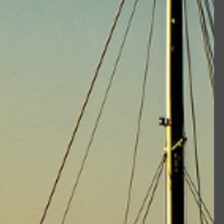
 pataras, étai largable. Epissure et surgainage aisé.
mbreux domaines, dans l'industrie, le levage, le treuillage,
 câble textile synthétique pour remplacer avantageusement les
CT-SK99-1G03
2
3
4
5
6
8
9
10
12
A la coupe / mètre
En stock