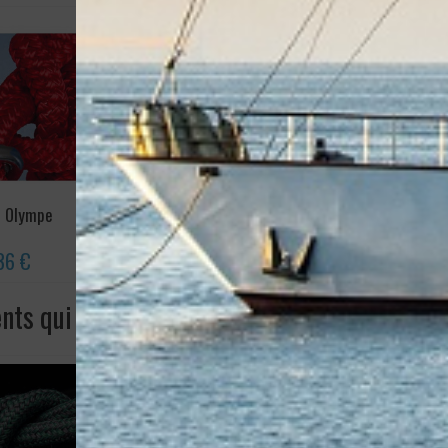
e Olympe
Tresse Dyneema SK78
Manille te
Tressage long
36 €
0,78 €
20,3
ents qui ont acheté ce produit ont également 