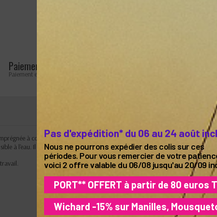
Paiement sécurisé
Retours faciles
Paiement en ligne 100% sécurisé
Retours possibles pendant 
Pas d'expédition* du 06 au 24 août inc
prégnée à coeur d'une solution à base PU, étirée à chaud. Facile à épisser, ce qui pe
Nous ne pourrons expédier des colis sur ces
ible à l'eau. Il a une excellente tenue aux UV et grande stabilité.
périodes. Pour vous remercier de votre patienc
ravail.
voici 2 offre valable du 06/08 jusqu'au 20/09 in
PORT** OFFERT à partir de 80 euros 
Wichard -15% sur Manilles, Mousquet