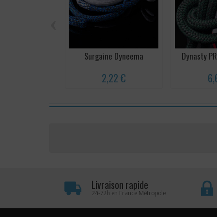
‹
Surgaine Dyneema
Dynasty P
2,22 €
6,
Livraison rapide
24-72h en France Métropole