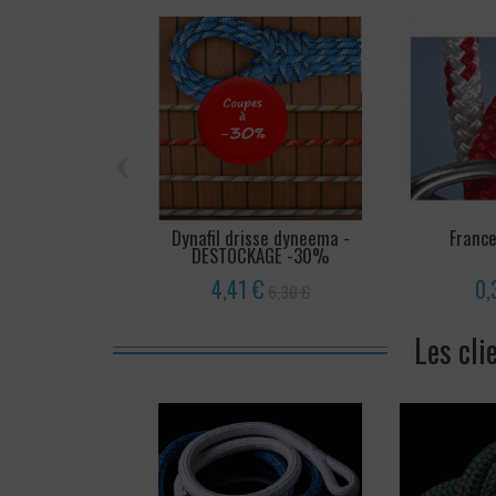
‹
Dynafil drisse dyneema -
Franc
DESTOCKAGE -30%
4,41 €
0,
6,30 €
Les cli