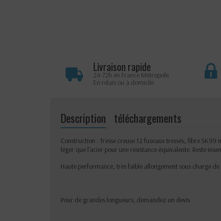
Livraison rapide
24-72h en France Métropole
En relais ou à domicile
Description
téléchargements
Construction : Tresse creuse 12 fuseaux tressés, fibre SK99 im
léger que l'acier pour une résistance équivalente. Reste insens
Haute performance, très faible allongement sous charge de t
Pour de grandes longueurs, demandez un
devis