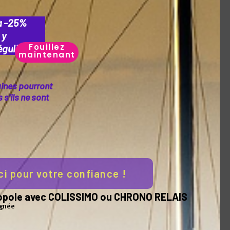
à -25%
 y
Fouillez
guliers.
maintenant
aines pourront
s'ils ne sont
ci pour votre confiance !
tropole avec COLISSIMO ou CHRONO RELAIS
ignée