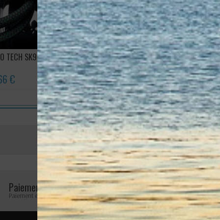
RO TECH SK99
DinghyMotion Dyneema
Poulie
66 €
0,30 €
18,7
Avis (0)
Aucun avis n'a été publié pour le moment.
Paiement sécurisé
Retours faciles
Paiement en ligne 100% sécurisé
Retours possibles pendant 