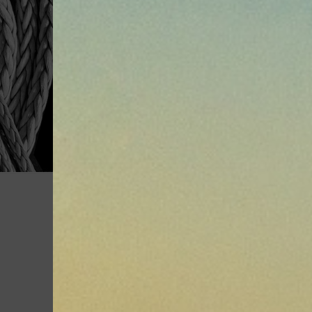
- dans le nautisme, pour palan, gréement dormant textile,
- et pour des applications hautes performances dans de no
l'agriculture, les travaux forestier, le spectacle, comme
câbles d'acier.
Référence
Diamètre mm (3)
Coloris (gris silver)
Conditionnement (A la coupe / mètre)