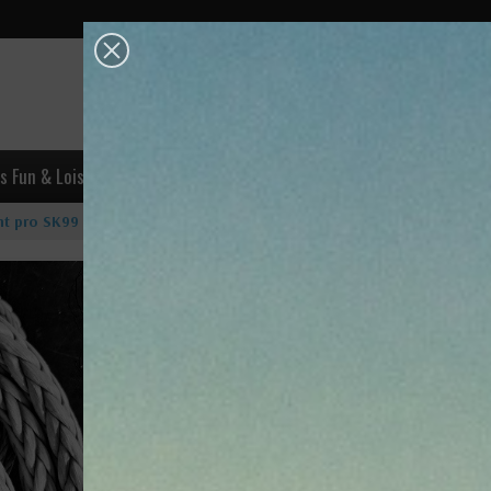
OK
s Fun & Loisirs
Escalade
Accastillage
Industrie & Trava
ht pro SK99 tresse dyneema
Dynalight pro SK99 tresse dy
Lire les avis (0)
1,38 €
TTC
24-72h (France Métropole)
Le Dynalight PRO SK99 est une tresse dyneema à très fort
résistant et 40% plus rigide que le SK78 sous tension.
Utilisation :