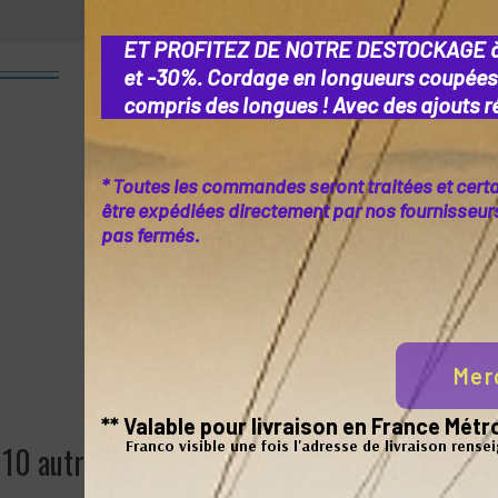
ET PROFITEZ DE NOTRE DESTOCKAGE 
Produits & Services Associés
et -30%. Cordage en longueurs coupées
compris des longues ! Avec des ajouts ré
* Toutes les commandes seront traitées et cert
être expédiées directement par nos fournisseurs 
pas fermés.
Epissures sur Tresse creuse
type dyneema
Mer
21,60 €
** Valable pour livraison en France Mé
Franco visible une fois l'adresse de livraison rense
10 autres produits dans la même catégorie :