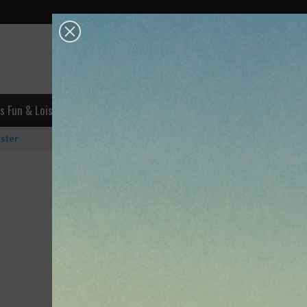
OK
s Fun & Loisirs
Escalade
Accastillage
Industrie & Trava
ster
Tresse creuse Polyester
Lire les avis (0)
0,48 €
TTC
3-7 jours sauf exceptions (France Métropole)
Tresse creuse en polyester pour lazy jack et bouts de par
Très facilement épissurable