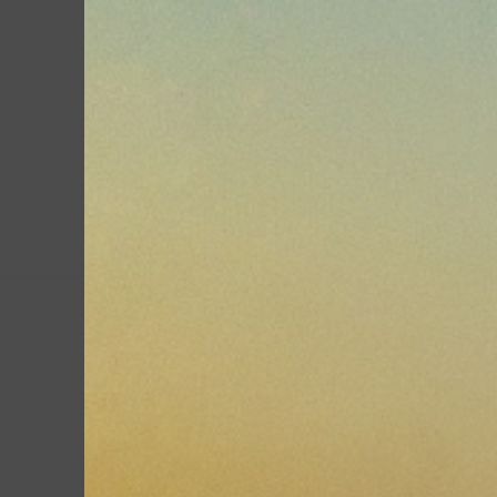
Référence
Diamètre mm (04)
Coloris (gris)
Conditionnement (A la coupe / mètre)