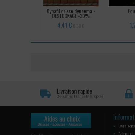
Dynafil drisse dyneema -
Equ
DESTOCKAGE -30%
4,41 €
1,
6,30 €
Livraison rapide
24-72h en France Métropole
Informat
Livraisons
Paiement 