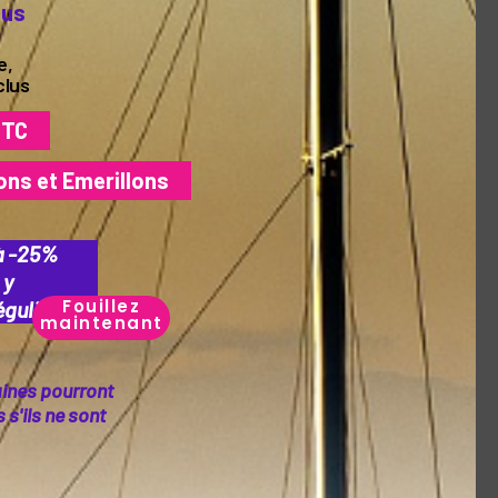
lus
Partager
e,
clus
Service client
TTC
14 jours
Du lundi au vendredi de 9h à 18h
ons et Emerillons
à -25%
 y
Fouillez
guliers.
maintenant
aines pourront
s'ils ne sont