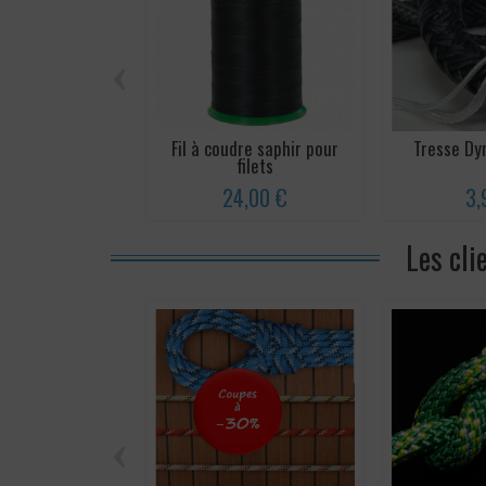
‹
Fil à coudre saphir pour
Tresse D
filets
24,00 €
3,
Les cli
‹