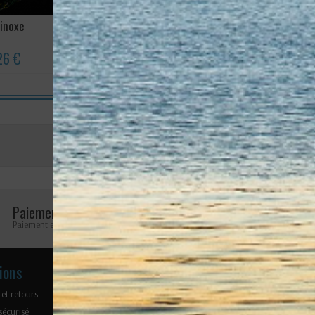
inoxe
Ecrous à oeil Inox
Mousqueton 
modèle dé
26 €
7,80 €
8,21 €
Avis (0)
Aucun avis n'a été publié pour le moment.
Paiement sécurisé
Retours faciles
Paiement en ligne 100% sécurisé
Retours possibles pendant 
ions
Nos produits
Notre soc
 et retours
Cordages
Mentions lé
sécurisé
Accastillage
Plan du site