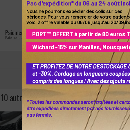
Pas d'expédition* du 06 au 24 août inc
Nous ne pourrons expédier des colis sur ces
périodes. Pour vous remercier de votre patienc
voici 2 offre valable du 06/08 jusqu'au 20/09 in
Paiement sécurisé
Retours faciles
PORT** OFFERT à partir de 80 euros 
Paiement en ligne 100% sécurisé
Retours possibles pendant 
Wichard -15% sur Manilles, Mousquet
ET PROFITEZ DE NOTRE DESTOCKAGE 
et -30%. Cordage en longueurs coupées
compris des longues ! Avec des ajouts ré
10 autres produits dans la même catégorie :
* Toutes les commandes seront traitées et cert
être expédiées directement par nos fournisseurs 
pas fermés.