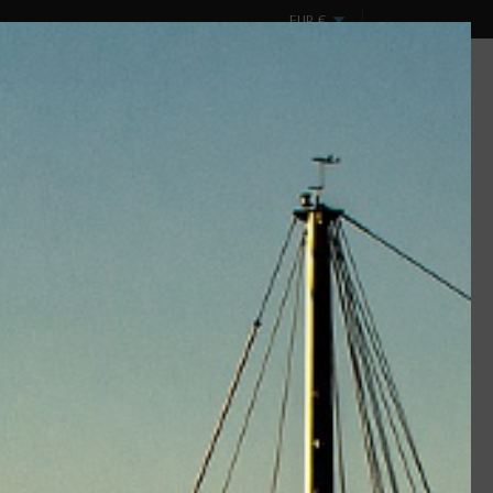
EUR
€
Mon compte
Panier
0
Connexion
(vide)
ux
Design & Spectacles
DESTOCKAGE !
Marque :
Lancelin
e battage, et de nombreux usages sur votre bateau.