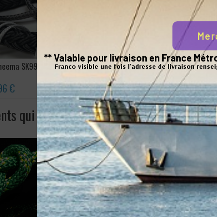
Mer
** Valable pour livraison en France Mé
yneema SK99
Pack amarre Black Pearl
Surgaine
Franco visible une fois l'adresse de livraison rense
Polyester
96 €
32,04 €
2,2
ents qui ont acheté ce produit ont également 